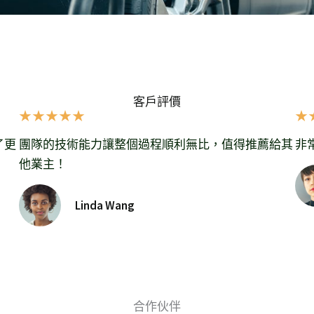
客戶評價
★
★
★
★
★
★
了更
團隊的技術能力讓整個過程順利無比，值得推薦給其
非
他業主！
Linda Wang
合作伙伴